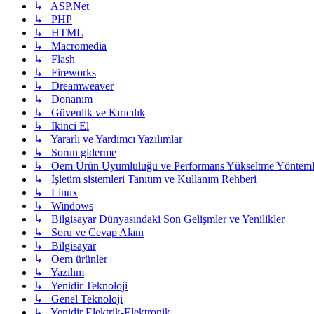
↳ ASP.Net
↳ PHP
↳ HTML
↳ Macromedia
↳ Flash
↳ Fireworks
↳ Dreamweaver
↳ Donanım
↳ Güvenlik ve Kırıcılık
↳ İkinci El
↳ Yararlı ve Yardımcı Yazılımlar
↳ Sorun giderme
↳ Oem Ürün Uyumluluğu ve Performans Yükseltme Yönteml
↳ İşletim sistemleri Tanıtım ve Kullanım Rehberi
↳ Linux
↳ Windows
↳ Bilgisayar Dünyasındaki Son Gelişmler ve Yenilikler
↳ Soru ve Cevap Alanı
↳ Bilgisayar
↳ Oem ürünler
↳ Yazılım
↳ Yenidir Teknoloji
↳ Genel Teknoloji
↳ Yenidir Elektrik-Elektronik