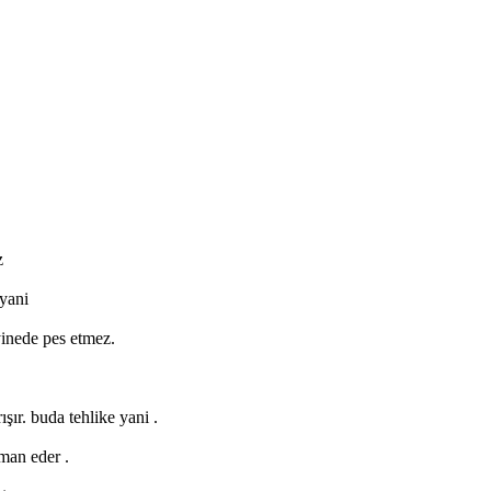
z
yani
yinede pes etmez.
ışır. buda tehlike yani .
man eder .