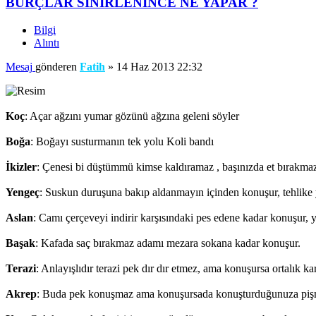
BURÇLAR SİNİRLENİNCE NE YAPAR ?
Bilgi
Alıntı
Mesaj
gönderen
Fatih
»
14 Haz 2013 22:32
Koç
: Açar ağzını yumar gözünü ağzına geleni söyler
Boğa
: Boğayı susturmanın tek yolu Koli bandı
İkizler
: Çenesi bi düştümmü kimse kaldıramaz , başınızda et bırakma
Yengeç
: Suskun duruşuna bakıp aldanmayın içinden konuşur, tehlike 
Aslan
: Camı çerçeveyi indirir karşısındaki pes edene kadar konuşur, 
Başak
: Kafada saç bırakmaz adamı mezara sokana kadar konuşur.
Terazi
: Anlayışlıdır terazi pek dır dır etmez, ama konuşursa ortalık kar
Akrep
: Buda pek konuşmaz ama konuşursada konuşturduğunuza piş