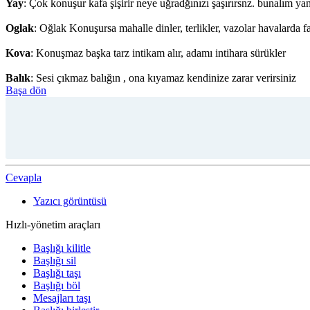
Yay
: Çok konuşur kafa şişirir neye uğradğınızı şaşırırsnz. bunalım yan
Oglak
: Oğlak Konuşursa mahalle dinler, terlikler, vazolar havalarda fa
Kova
: Konuşmaz başka tarz intikam alır, adamı intihara sürükler
Balık
: Sesi çıkmaz balığın , ona kıyamaz kendinize zarar verirsiniz
Başa dön
Cevapla
Yazıcı görüntüsü
Hızlı-yönetim araçları
Başlığı kilitle
Başlığı sil
Başlığı taşı
Başlığı böl
Mesajları taşı