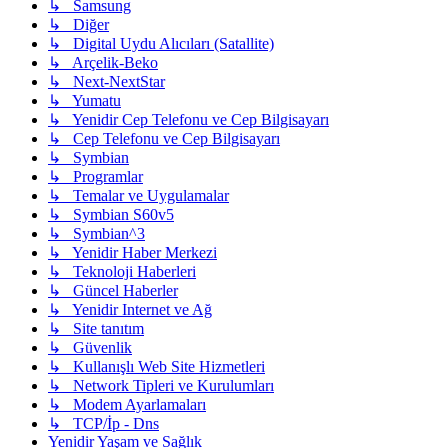
↳ Samsung
↳ Diğer
↳ Digital Uydu Alıcıları (Satallite)
↳ Arçelik-Beko
↳ Next-NextStar
↳ Yumatu
↳ Yenidir Cep Telefonu ve Cep Bilgisayarı
↳ Cep Telefonu ve Cep Bilgisayarı
↳ Symbian
↳ Programlar
↳ Temalar ve Uygulamalar
↳ Symbian S60v5
↳ Symbian^3
↳ Yenidir Haber Merkezi
↳ Teknoloji Haberleri
↳ Güncel Haberler
↳ Yenidir Internet ve Ağ
↳ Site tanıtım
↳ Güvenlik
↳ Kullanışlı Web Site Hizmetleri
↳ Network Tipleri ve Kurulumları
↳ Modem Ayarlamaları
↳ TCP/İp - Dns
Yenidir Yaşam ve Sağlık