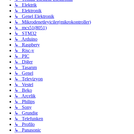
↳ Elektrik
↳ Elektronik
↳ Genel Elektronik
↳ Mikrodenetleyiciler(mikrokontroller)
↳ mcs51(8051)
↳ STM32
↳ Arduino
↳ Raspbery
↳ Risc-v
↳ PIC
↳ Diğer
↳ Tasarım
↳ Genel
↳ Televizyon
↳ Vestel
↳ Beko
↳ Arçelik
↳ Philips
↳ Sony
↳ Grundig
↳ Telefunken
↳ Profilo
↳ Panasonic