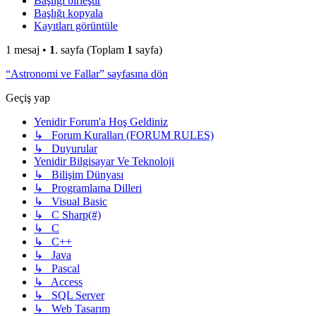
Başlığı birleştir
Başlığı kopyala
Kayıtları görüntüle
1 mesaj •
1
. sayfa (Toplam
1
sayfa)
“Astronomi ve Fallar” sayfasına dön
Geçiş yap
Yenidir Forum'a Hoş Geldiniz
↳ Forum Kuralları (FORUM RULES)
↳ Duyurular
Yenidir Bilgisayar Ve Teknoloji
↳ Bilişim Dünyası
↳ Programlama Dilleri
↳ Visual Basic
↳ C Sharp(#)
↳ C
↳ C++
↳ Java
↳ Pascal
↳ Access
↳ SQL Server
↳ Web Tasarım