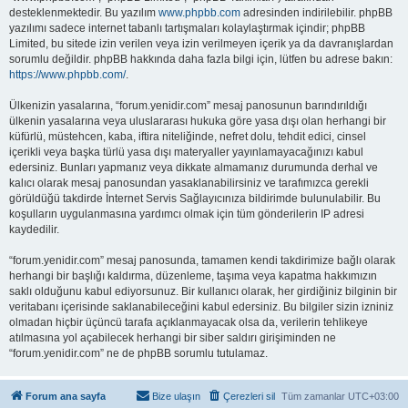
desteklenmektedir. Bu yazılım
www.phpbb.com
adresinden indirilebilir. phpBB
yazılımı sadece internet tabanlı tartışmaları kolaylaştırmak içindir; phpBB
Limited, bu sitede izin verilen veya izin verilmeyen içerik ya da davranışlardan
sorumlu değildir. phpBB hakkında daha fazla bilgi için, lütfen bu adrese bakın:
https://www.phpbb.com/
.
Ülkenizin yasalarına, “forum.yenidir.com” mesaj panosunun barındırıldığı
ülkenin yasalarına veya uluslararası hukuka göre yasa dışı olan herhangi bir
küfürlü, müstehcen, kaba, iftira niteliğinde, nefret dolu, tehdit edici, cinsel
içerikli veya başka türlü yasa dışı materyaller yayınlamayacağınızı kabul
edersiniz. Bunları yapmanız veya dikkate almamanız durumunda derhal ve
kalıcı olarak mesaj panosundan yasaklanabilirsiniz ve tarafımızca gerekli
görüldüğü takdirde İnternet Servis Sağlayıcınıza bildirimde bulunulabilir. Bu
koşulların uygulanmasına yardımcı olmak için tüm gönderilerin IP adresi
kaydedilir.
“forum.yenidir.com” mesaj panosunda, tamamen kendi takdirimize bağlı olarak
herhangi bir başlığı kaldırma, düzenleme, taşıma veya kapatma hakkımızın
saklı olduğunu kabul ediyorsunuz. Bir kullanıcı olarak, her girdiğiniz bilginin bir
veritabanı içerisinde saklanabileceğini kabul edersiniz. Bu bilgiler sizin izniniz
olmadan hiçbir üçüncü tarafa açıklanmayacak olsa da, verilerin tehlikeye
atılmasına yol açabilecek herhangi bir siber saldırı girişiminden ne
“forum.yenidir.com” ne de phpBB sorumlu tutulamaz.
Forum ana sayfa
Bize ulaşın
Çerezleri sil
Tüm zamanlar
UTC+03:00