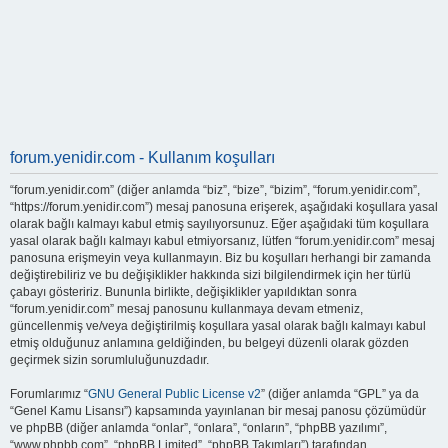
forum.yenidir.com - Kullanım koşulları
“forum.yenidir.com” (diğer anlamda “biz”, “bize”, “bizim”, “forum.yenidir.com”,
“https://forum.yenidir.com”) mesaj panosuna erişerek, aşağıdaki koşullara yasal
olarak bağlı kalmayı kabul etmiş sayılıyorsunuz. Eğer aşağıdaki tüm koşullara
yasal olarak bağlı kalmayı kabul etmiyorsanız, lütfen “forum.yenidir.com” mesaj
panosuna erişmeyin veya kullanmayın. Biz bu koşulları herhangi bir zamanda
değiştirebiliriz ve bu değişiklikler hakkında sizi bilgilendirmek için her türlü
çabayı gösteririz. Bununla birlikte, değişiklikler yapıldıktan sonra
“forum.yenidir.com” mesaj panosunu kullanmaya devam etmeniz,
güncellenmiş ve/veya değiştirilmiş koşullara yasal olarak bağlı kalmayı kabul
etmiş olduğunuz anlamına geldiğinden, bu belgeyi düzenli olarak gözden
geçirmek sizin sorumluluğunuzdadır.
Forumlarımız “
GNU General Public License v2
” (diğer anlamda “GPL” ya da
“Genel Kamu Lisansı”) kapsamında yayınlanan bir mesaj panosu çözümüdür
ve phpBB (diğer anlamda “onlar”, “onlara”, “onların”, “phpBB yazılımı”,
“www.phpbb.com”, “phpBB Limited”, “phpBB Takımları”) tarafından