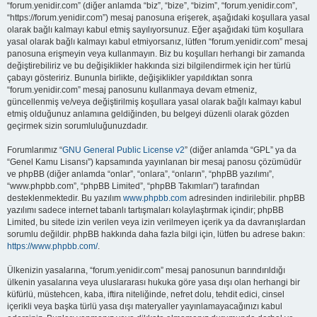
“forum.yenidir.com” (diğer anlamda “biz”, “bize”, “bizim”, “forum.yenidir.com”,
“https://forum.yenidir.com”) mesaj panosuna erişerek, aşağıdaki koşullara yasal
olarak bağlı kalmayı kabul etmiş sayılıyorsunuz. Eğer aşağıdaki tüm koşullara
yasal olarak bağlı kalmayı kabul etmiyorsanız, lütfen “forum.yenidir.com” mesaj
panosuna erişmeyin veya kullanmayın. Biz bu koşulları herhangi bir zamanda
değiştirebiliriz ve bu değişiklikler hakkında sizi bilgilendirmek için her türlü
çabayı gösteririz. Bununla birlikte, değişiklikler yapıldıktan sonra
“forum.yenidir.com” mesaj panosunu kullanmaya devam etmeniz,
güncellenmiş ve/veya değiştirilmiş koşullara yasal olarak bağlı kalmayı kabul
etmiş olduğunuz anlamına geldiğinden, bu belgeyi düzenli olarak gözden
geçirmek sizin sorumluluğunuzdadır.
Forumlarımız “
GNU General Public License v2
” (diğer anlamda “GPL” ya da
“Genel Kamu Lisansı”) kapsamında yayınlanan bir mesaj panosu çözümüdür
ve phpBB (diğer anlamda “onlar”, “onlara”, “onların”, “phpBB yazılımı”,
“www.phpbb.com”, “phpBB Limited”, “phpBB Takımları”) tarafından
desteklenmektedir. Bu yazılım
www.phpbb.com
adresinden indirilebilir. phpBB
yazılımı sadece internet tabanlı tartışmaları kolaylaştırmak içindir; phpBB
Limited, bu sitede izin verilen veya izin verilmeyen içerik ya da davranışlardan
sorumlu değildir. phpBB hakkında daha fazla bilgi için, lütfen bu adrese bakın:
https://www.phpbb.com/
.
Ülkenizin yasalarına, “forum.yenidir.com” mesaj panosunun barındırıldığı
ülkenin yasalarına veya uluslararası hukuka göre yasa dışı olan herhangi bir
küfürlü, müstehcen, kaba, iftira niteliğinde, nefret dolu, tehdit edici, cinsel
içerikli veya başka türlü yasa dışı materyaller yayınlamayacağınızı kabul