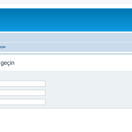
eçin
 geçin