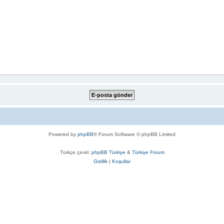
Powered by
phpBB
® Forum Software © phpBB Limited
Türkçe çeviri:
phpBB Türkiye
&
Türkiye Forum
Gizlilik
|
Koşullar