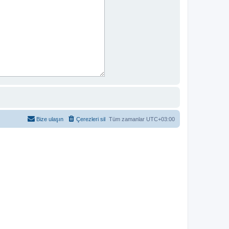
Bize ulaşın
Çerezleri sil
Tüm zamanlar
UTC+03:00