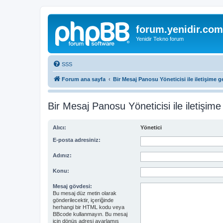
forum.yenidir.com
Yenidir Tekno forum
SSS
Forum ana sayfa
Bir Mesaj Panosu Yöneticisi ile iletişime g
Bir Mesaj Panosu Yöneticisi ile iletişime
Alıcı:
Yönetici
E-posta adresiniz:
Adınız:
Konu:
Mesaj gövdesi:
Bu mesaj düz metin olarak
gönderilecektir, içeriğinde
herhangi bir HTML kodu veya
BBcode kullanmayın. Bu mesaj
için dönüş adresi ayarlamış