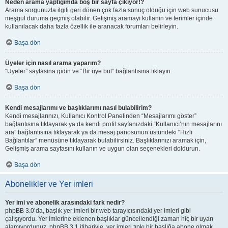
Neden arama yaptığımda boş bir sayfa çıkıyor!?
Arama sorgunuzla ilgili geri dönen çok fazla sonuç olduğu için web sunucusu
meşgul duruma geçmiş olabilir. Gelişmiş aramayı kullanın ve terimler içinde
kullanılacak daha fazla özellik ile aranacak forumları belirleyin.
Başa dön
Üyeler için nasıl arama yaparım?
“Üyeler” sayfasına gidin ve “Bir üye bul” bağlantısına tıklayın.
Başa dön
Kendi mesajlarımı ve başlıklarımı nasıl bulabilirim?
Kendi mesajlarınızı, Kullanıcı Kontrol Panelinden “Mesajlarımı göster”
bağlantısına tıklayarak ya da kendi profil sayfanızdaki “Kullanıcı’nın mesajlarını
ara” bağlantısına tıklayarak ya da mesaj panosunun üstündeki “Hızlı
Bağlantılar” menüsüne tıklayarak bulabilirsiniz. Başlıklarınızı aramak için,
Gelişmiş arama sayfasını kullanın ve uygun olan seçenekleri doldurun.
Başa dön
Abonelikler ve Yer imleri
Yer imi ve abonelik arasındaki fark nedir?
phpBB 3.0’da, başlık yer imleri bir web tarayıcısındaki yer imleri gibi
çalışıyordu. Yer imlerine eklenen başlıklar güncellendiği zaman hiç bir uyarı
alamıyordunuz. phpBB 3.1 itibariyle, yer imleri tıpkı bir başlığa abone olmak