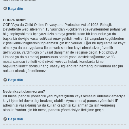
Başa dön
COPPA nedir?
COPPA ya da Child Online Privacy and Protection Act of 1998, Birleşik
Devletlerde web sitelerinin 13 yaşından küçüklerin ebeveynlerinden potansiyel
bilgi toplayabilmek için yazılı izin almayı gerekli tutan bir kanundur, ya da
başka bir deyişle yasal veli/vasi onay şeklidir, veliler 13 yaşından küçüklerden
kişisel kimlik bilgilerinin toplanması için izin verirler. Eğer bu uygulama ile kayıt
olmak ya da bu uygulama ile bir web sitesine kayıt olmak size güvenilir
gelmiyorsa, yardım için bir yasal danışman ile iletişime geçin. Not: phpBB
Limited ya da bu mesaj panosunun sahibi yasal destek sağlamaz, ve “Bu
mesaj panosu ile ilgili kötü niyetli ve/veya hukuki konularda kime
başvurabilirim?” sorusu hariç, yasayı ilgilendiren herhangi bir konuda iletişim
noktası olarak gösterilemez.
Başa dön
Neden kayıt olamıyorum?
Bir mesaj panosu yöneticisi yeni ziyaretçilerin kayıt olmasını önlemek amacıyla
kayıt işlemini devre dışı bırakmış olabilir. Ayrıca mesaj panosu yöneticisi IP
adresinizi yasaklamış ya da kullanıcı adınızı kullanmanıza izin vermemiş
olabilir. Yardım için bir mesaj panosu yöneticisiyle iletişime geçin.
Başa dön