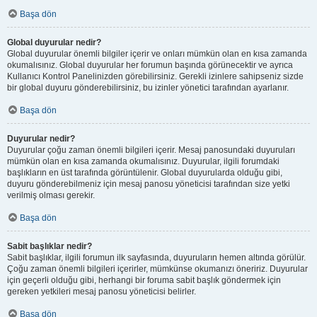
Başa dön
Global duyurular nedir?
Global duyurular önemli bilgiler içerir ve onları mümkün olan en kısa zamanda
okumalısınız. Global duyurular her forumun başında görünecektir ve ayrıca
Kullanıcı Kontrol Panelinizden görebilirsiniz. Gerekli izinlere sahipseniz sizde
bir global duyuru gönderebilirsiniz, bu izinler yönetici tarafından ayarlanır.
Başa dön
Duyurular nedir?
Duyurular çoğu zaman önemli bilgileri içerir. Mesaj panosundaki duyuruları
mümkün olan en kısa zamanda okumalısınız. Duyurular, ilgili forumdaki
başlıkların en üst tarafında görüntülenir. Global duyurularda olduğu gibi,
duyuru gönderebilmeniz için mesaj panosu yöneticisi tarafından size yetki
verilmiş olması gerekir.
Başa dön
Sabit başlıklar nedir?
Sabit başlıklar, ilgili forumun ilk sayfasında, duyuruların hemen altında görülür.
Çoğu zaman önemli bilgileri içerirler, mümkünse okumanızı öneririz. Duyurular
için geçerli olduğu gibi, herhangi bir foruma sabit başlık göndermek için
gereken yetkileri mesaj panosu yöneticisi belirler.
Başa dön