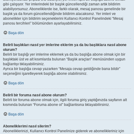
gibi çalışıyor. Yer imlerindeki bir başlık güncellendiği zaman artık bildirim
alabiliyorsunuz. Aboneliklerde ise, farklı olarak, mesaj panosu genelinde bir
başlık ya da forum güncellendiğinde bildirim alacaksınız. Yer imleri ve
abonelikler için bildirim seçeneklerini Kullanıcı Kontrol Panelindeki “Mesaj
panosu tercihleri” bölümünden ayarlayabilirsiniz.
Başa dön
Belirli başlıkları nasıl yer imlerine eklerim ya da bu başlıklara nasıl abone
olurum?
Belirli bir başlığı yer imlerine eklemek ya da bu başlığa abone olmak için bir
başlıktaki üst ve alt kısımlarda bulunan “Başlık araçları” menüsünden uygun
bağlantıyı tıklayabilirsiniz.
Ayrıca bir başlığa cevap yazarken “Mesaja cevap geldiğinde bana bildir”
seçeneğini işaretleyerek başlığa abone olabilirsiniz.
Başa dön
Belirli bir foruma nasıl abone olurum?
Belirli bir foruma abone olmak için, ilgili foruma giriş yaptığınızda sayfanın alt
kısmında bulunan “Foruma abone ol” bağlantısına tıklayabilirsiniz.
Başa dön
Aboneliklerimi nasıl silerim?
Aboneliklerinizi, Kullanıcı Kontrol Panelinize giderek ve abonelikleriniz için