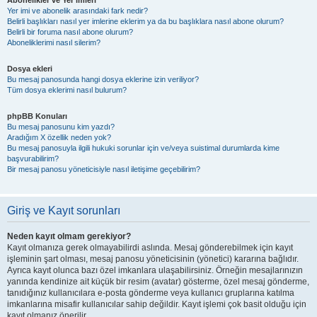
Abonelikler ve Yer imleri
Yer imi ve abonelik arasındaki fark nedir?
Belirli başlıkları nasıl yer imlerine eklerim ya da bu başlıklara nasıl abone olurum?
Belirli bir foruma nasıl abone olurum?
Aboneliklerimi nasıl silerim?
Dosya ekleri
Bu mesaj panosunda hangi dosya eklerine izin veriliyor?
Tüm dosya eklerimi nasıl bulurum?
phpBB Konuları
Bu mesaj panosunu kim yazdı?
Aradığım X özellik neden yok?
Bu mesaj panosuyla ilgili hukuki sorunlar için ve/veya suistimal durumlarda kime
başvurabilirim?
Bir mesaj panosu yöneticisiyle nasıl iletişime geçebilirim?
Giriş ve Kayıt sorunları
Neden kayıt olmam gerekiyor?
Kayıt olmanıza gerek olmayabilirdi aslında. Mesaj gönderebilmek için kayıt
işleminin şart olması, mesaj panosu yöneticisinin (yönetici) kararına bağlıdır.
Ayrıca kayıt olunca bazı özel imkanlara ulaşabilirsiniz. Örneğin mesajlarınızın
yanında kendinize ait küçük bir resim (avatar) gösterme, özel mesaj gönderme,
tanıdığınız kullanıcılara e-posta gönderme veya kullanıcı gruplarına katılma
imkanlarına misafir kullanıcılar sahip değildir. Kayıt işlemi çok basit olduğu için
kayıt olmanız önerilir.