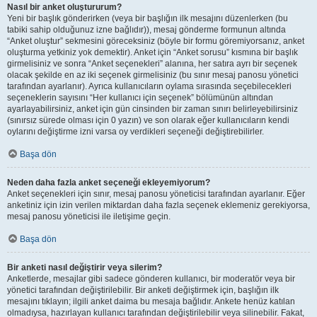
Nasıl bir anket oluştururum?
Yeni bir başlık gönderirken (veya bir başlığın ilk mesajını düzenlerken (bu
tabiki sahip olduğunuz izne bağlıdır)), mesaj gönderme formunun altında
“Anket oluştur” sekmesini göreceksiniz (böyle bir formu göremiyorsanız, anket
oluşturma yetkiniz yok demektir). Anket için “Anket sorusu” kısmına bir başlık
girmelisiniz ve sonra “Anket seçenekleri” alanına, her satıra ayrı bir seçenek
olacak şekilde en az iki seçenek girmelisiniz (bu sınır mesaj panosu yönetici
tarafından ayarlanır). Ayrıca kullanıcıların oylama sırasında seçebilecekleri
seçeneklerin sayısını “Her kullanıcı için seçenek” bölümünün altından
ayarlayabilirsiniz, anket için gün cinsinden bir zaman sınırı belirleyebilirsiniz
(sınırsız sürede olması için 0 yazın) ve son olarak eğer kullanıcıların kendi
oylarını değiştirme izni varsa oy verdikleri seçeneği değiştirebilirler.
Başa dön
Neden daha fazla anket seçeneği ekleyemiyorum?
Anket seçenekleri için sınır, mesaj panosu yöneticisi tarafından ayarlanır. Eğer
anketiniz için izin verilen miktardan daha fazla seçenek eklemeniz gerekiyorsa,
mesaj panosu yöneticisi ile iletişime geçin.
Başa dön
Bir anketi nasıl değiştirir veya silerim?
Anketlerde, mesajlar gibi sadece gönderen kullanıcı, bir moderatör veya bir
yönetici tarafından değiştirilebilir. Bir anketi değiştirmek için, başlığın ilk
mesajını tıklayın; ilgili anket daima bu mesaja bağlıdır. Ankete henüz katılan
olmadıysa, hazırlayan kullanıcı tarafından değiştirilebilir veya silinebilir. Fakat,