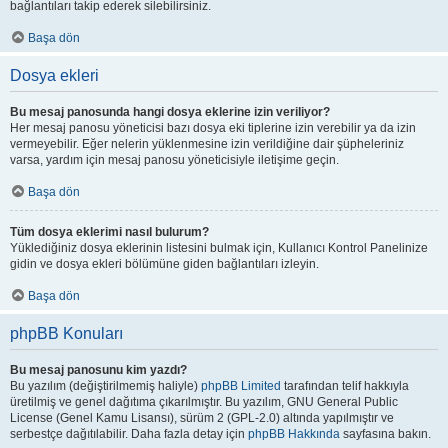
bağlantıları takip ederek silebilirsiniz.
Başa dön
Dosya ekleri
Bu mesaj panosunda hangi dosya eklerine izin veriliyor?
Her mesaj panosu yöneticisi bazı dosya eki tiplerine izin verebilir ya da izin
vermeyebilir. Eğer nelerin yüklenmesine izin verildiğine dair şüpheleriniz
varsa, yardım için mesaj panosu yöneticisiyle iletişime geçin.
Başa dön
Tüm dosya eklerimi nasıl bulurum?
Yüklediğiniz dosya eklerinin listesini bulmak için, Kullanıcı Kontrol Panelinize
gidin ve dosya ekleri bölümüne giden bağlantıları izleyin.
Başa dön
phpBB Konuları
Bu mesaj panosunu kim yazdı?
Bu yazılım (değiştirilmemiş haliyle)
phpBB Limited
tarafından telif hakkıyla
üretilmiş ve genel dağıtıma çıkarılmıştır. Bu yazılım, GNU General Public
License (Genel Kamu Lisansı), sürüm 2 (GPL-2.0) altında yapılmıştır ve
serbestçe dağıtılabilir. Daha fazla detay için
phpBB Hakkında
sayfasına bakın.