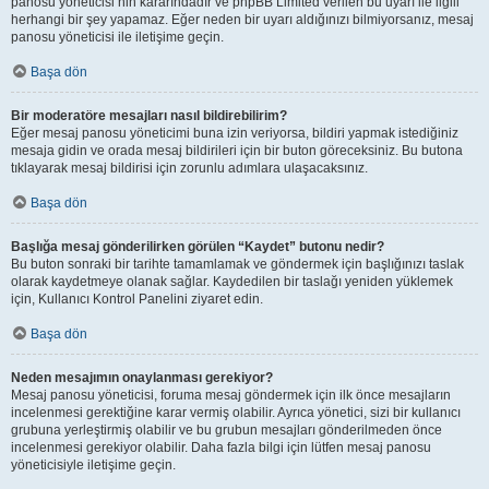
panosu yöneticisi’nin kararındadır ve phpBB Limited verilen bu uyarı ile ilgili
herhangi bir şey yapamaz. Eğer neden bir uyarı aldığınızı bilmiyorsanız, mesaj
panosu yöneticisi ile iletişime geçin.
Başa dön
Bir moderatöre mesajları nasıl bildirebilirim?
Eğer mesaj panosu yöneticimi buna izin veriyorsa, bildiri yapmak istediğiniz
mesaja gidin ve orada mesaj bildirileri için bir buton göreceksiniz. Bu butona
tıklayarak mesaj bildirisi için zorunlu adımlara ulaşacaksınız.
Başa dön
Başlığa mesaj gönderilirken görülen “Kaydet” butonu nedir?
Bu buton sonraki bir tarihte tamamlamak ve göndermek için başlığınızı taslak
olarak kaydetmeye olanak sağlar. Kaydedilen bir taslağı yeniden yüklemek
için, Kullanıcı Kontrol Panelini ziyaret edin.
Başa dön
Neden mesajımın onaylanması gerekiyor?
Mesaj panosu yöneticisi, foruma mesaj göndermek için ilk önce mesajların
incelenmesi gerektiğine karar vermiş olabilir. Ayrıca yönetici, sizi bir kullanıcı
grubuna yerleştirmiş olabilir ve bu grubun mesajları gönderilmeden önce
incelenmesi gerekiyor olabilir. Daha fazla bilgi için lütfen mesaj panosu
yöneticisiyle iletişime geçin.