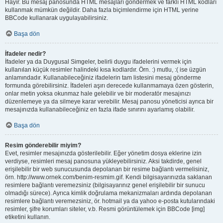
Hayır. Bu mesaj panosunda HTML mesajları göndermek ve farklı HTML kodları
kullanmak mümkün değildir. Daha fazla biçimlendirme için HTML yerine
BBCode kullanarak uygulayabilirsiniz.
Başa dön
İfadeler nedir?
İfadeler ya da Duygusal Simgeler, belirli duygu ifadelerini vermek için
kullanılan küçük resimler halindeki kısa kodlardır. Örn. :) mutlu, :( ise üzgün
anlamındadır. Kullanabileceğiniz ifadelerin tam listesini mesaj gönderme
formunda görebilirsiniz. İfadeleri aşırı derecede kullanmamaya özen gösterin,
onlar metin yoksa okunmaz hale gelebilir ve bir moderatör mesajınızı
düzenlemeye ya da silmeye karar verebilir. Mesaj panosu yöneticisi ayrıca bir
mesajınızda kullanabileceğiniz en fazla ifade sınırını ayarlamış olabilir.
Başa dön
Resim gönderebilir miyim?
Evet, resimler mesajınızda gösterilebilir. Eğer yönetim dosya eklerine izin
verdiyse, resimleri mesaj panosuna yükleyebilirsiniz. Aksi takdirde, genel
erişilebilir bir web sunucusunda depolanan bir resime bağlantı vermelisiniz,
örn. http://www.ornek.com/benim-resmim.gif. Kendi bilgisayarınızda saklanan
resimlere bağlantı veremezsiniz (bilgisayarınız genel erişilebilir bir sunucu
olmadığı sürece). Ayrıca kimlik doğrulama mekanizmaları ardında depolanan
resimlere bağlantı veremezsiniz, ör. hotmail ya da yahoo e-posta kutularındaki
resimler, şifre korumları siteler, v.b. Resmi görüntülemek için BBCode [img]
etiketini kullanın.