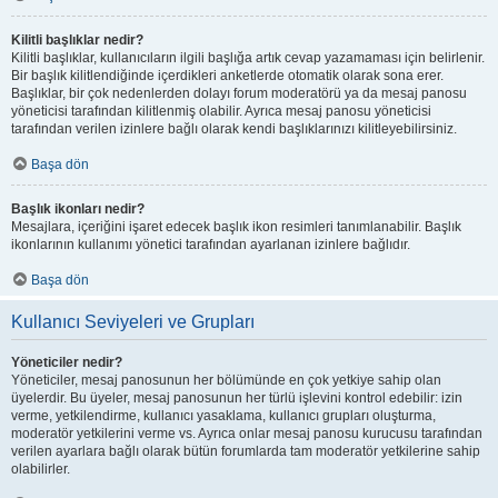
Kilitli başlıklar nedir?
Kilitli başlıklar, kullanıcıların ilgili başlığa artık cevap yazamaması için belirlenir.
Bir başlık kilitlendiğinde içerdikleri anketlerde otomatik olarak sona erer.
Başlıklar, bir çok nedenlerden dolayı forum moderatörü ya da mesaj panosu
yöneticisi tarafından kilitlenmiş olabilir. Ayrıca mesaj panosu yöneticisi
tarafından verilen izinlere bağlı olarak kendi başlıklarınızı kilitleyebilirsiniz.
Başa dön
Başlık ikonları nedir?
Mesajlara, içeriğini işaret edecek başlık ikon resimleri tanımlanabilir. Başlık
ikonlarının kullanımı yönetici tarafından ayarlanan izinlere bağlıdır.
Başa dön
Kullanıcı Seviyeleri ve Grupları
Yöneticiler nedir?
Yöneticiler, mesaj panosunun her bölümünde en çok yetkiye sahip olan
üyelerdir. Bu üyeler, mesaj panosunun her türlü işlevini kontrol edebilir: izin
verme, yetkilendirme, kullanıcı yasaklama, kullanıcı grupları oluşturma,
moderatör yetkilerini verme vs. Ayrıca onlar mesaj panosu kurucusu tarafından
verilen ayarlara bağlı olarak bütün forumlarda tam moderatör yetkilerine sahip
olabilirler.