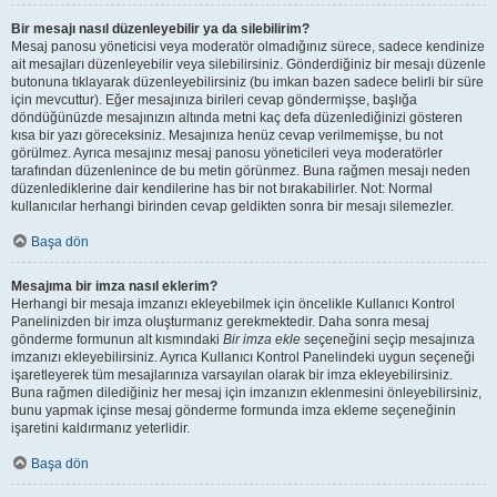
Bir mesajı nasıl düzenleyebilir ya da silebilirim?
Mesaj panosu yöneticisi veya moderatör olmadığınız sürece, sadece kendinize
ait mesajları düzenleyebilir veya silebilirsiniz. Gönderdiğiniz bir mesajı düzenle
butonuna tıklayarak düzenleyebilirsiniz (bu imkan bazen sadece belirli bir süre
için mevcuttur). Eğer mesajınıza birileri cevap göndermişse, başlığa
döndüğünüzde mesajınızın altında metni kaç defa düzenlediğinizi gösteren
kısa bir yazı göreceksiniz. Mesajınıza henüz cevap verilmemişse, bu not
görülmez. Ayrıca mesajınız mesaj panosu yöneticileri veya moderatörler
tarafından düzenlenince de bu metin görünmez. Buna rağmen mesajı neden
düzenlediklerine dair kendilerine has bir not bırakabilirler. Not: Normal
kullanıcılar herhangi birinden cevap geldikten sonra bir mesajı silemezler.
Başa dön
Mesajıma bir imza nasıl eklerim?
Herhangi bir mesaja imzanızı ekleyebilmek için öncelikle Kullanıcı Kontrol
Panelinizden bir imza oluşturmanız gerekmektedir. Daha sonra mesaj
gönderme formunun alt kısmındaki
Bir imza ekle
seçeneğini seçip mesajınıza
imzanızı ekleyebilirsiniz. Ayrıca Kullanıcı Kontrol Panelindeki uygun seçeneği
işaretleyerek tüm mesajlarınıza varsayılan olarak bir imza ekleyebilirsiniz.
Buna rağmen dilediğiniz her mesaj için imzanızın eklenmesini önleyebilirsiniz,
bunu yapmak içinse mesaj gönderme formunda imza ekleme seçeneğinin
işaretini kaldırmanız yeterlidir.
Başa dön