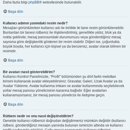
Daha fazla bilgi
phpBB
® websitesinde bulunabilir.
Başa dön
Kullanıcı adımın yanındaki resim nedir?
Mesajları görüntülerken kullanıcı adı ile birlikte iki tane resim görüntülenebilir.
Bunlardan bir tanesi rütbeniz ile ilişkilendirilmiş; genellikle yıldız, blok ya da
nokta şeklinde; mesaj panosundaki durumunuzu veya gönderdiğiniz mesaj
sayısına göre değişkenlik gösteren bir resim olabilir. Diğeri ise, çoğunlukla
büyük boyda, her kullanıcı için kişisel ya da benzersiz, avatar olarak bilinen bir
resimdir.
Başa dön
Bir avatarı nasıl gösterebilirim?
Kullanıcı Kontrol Panelinizde, “Profil” bölümünden şu dört farklı metottan
birisini kullanarak avatar ekleyebilirsiniz: Gravatar, Galeri, Uzak Avatar ya da
Avatar Yükleme. Avatar kullanma imkanı ve avatar kullanımında seçilebilecek
yollar mesaj panosu yöneticisinin kararına bağlıdır. Eğer avatarları
kullanamıyorsanız, bir mesaj panosu yöneticisi ile iletişime geçin.
Başa dön
Rütbem nedir ve onu nasıl değiştirebilirim?
Genelde kullanıcı rütbenizi doğrudan değiştirmeniz mümkün değildir (kullanıcı
rütbesi, gönderdiğiniz mesajın yanında bulunan isminizin altında ve kullanıcı