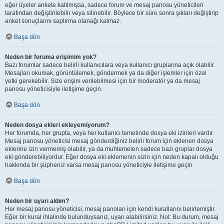
eğer üyeler ankete katılmışsa, sadece forum ve mesaj panosu yöneticileri
tarafından değiştirilebilir veya silinebilir. Böylece bir süre sonra şıkları değiştirip
anket sonuçlarını saptırma olanağı kalmaz.
Başa dön
Neden bir foruma erişimim yok?
Bazı forumlar sadece belirli kullanıcılara veya kullanıcı gruplarına açık olabilir.
Mesajları okumak, görüntülemek, göndermek ya da diğer işlemler için özel
yetki gerekebilir. Size erişim verilebilmesi için bir moderatör ya da mesaj
panosu yöneticisiyle iletişime geçin.
Başa dön
Neden dosya ekleri ekleyemiyorum?
Her forumda, her grupta, veya her kullanıcı temelinde dosya eki izinleri vardır.
Mesaj panosu yöneticisi mesaj gönderdiğiniz belirli forum için eklenen dosya
eklerine izin vermemiş olabilir, ya da muhtemelen sadece bazı gruplar dosya
eki gönderebiliyordur. Eğer dosya eki eklemenin sizin için neden kapalı olduğu
hakkında bir şüpheniz varsa mesaj panosu yöneticiyle iletişime geçin.
Başa dön
Neden bir uyarı aldım?
Her mesaj panosu yöneticisi, mesaj panoları için kendi kurallarını belirlemiştir.
Eğer bir kural ihlalinde bulunduysanız, uyarı alabilirsiniz. Not: Bu durum, mesaj