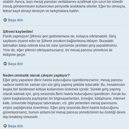
olabilir. Ayrıca, bazı mesaj panoları veritabanını azaltmak için uzun bir süredir
mesaj göndermeyen kullanıcıları periyodik aralıklarla silerler. Eğer bu olmuşsa,
tekrar kayıt olmayı deneyin ve tartışmalara katılın.
Başa dön
Şifremi kaybettim!
Panik yapmayın! Şifreniz geri getirelemese de, kolayca sıfırlanabilir. Giriş
sayfasını ziyaret edin ve
Şifremi unuttum
bağlantısına tıklayın. Buradaki
talimatları takip ederek kısa bir süre içerisinde yeniden giriş yapabilirsiniz.
Yine de, eğer şifenizi sıfırlayamazsanız, bir mesaj panosu yöneticisi ile
iletişime geçin.
Başa dön
Neden otomatik olarak çıkışım yapılıyor?
Eğer giriş yaparken
Beni hatırla
kutucuğunu işaretlemezseniz, mesaj panosu
sadece belirli bir zaman için sizi giriş yapmış şekilde tutacaktır. Bu, hesabınızın
başka biri tarafından kötüye kullanımını önlemek içindir. Sürekli giriş yapmış
olarak kalmak için, giriş sırasında
Beni hatırla
kutucuğunu işaretleyin. Ancak bu
işlem başkalarıyla paylaşılan bir bilgisayarlardan, örneğin; kütüphane, internet
kafe, üniversite bilgisayar laboratuarı, v.b. gibi yerlerden mesaj panosuna
erişim yaptığınızda önerilmez. Eğer giriş sırasında
Beni hatırla
kutucuğunu
göremiyorsanız, bunun anlamı bir mesaj panosu yöneticisinin bu özelliği devre
dışı bırakmış olmasıdır.
Başa dön