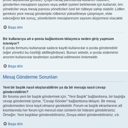
profili sayfasında görülür). Çoğu mesaj panosunda kullanıcı rütbeleri,
gönderilen mesajların sayısını veya yetkili üyeleri belirlemek için kullanılır, örn.
yöneticiler veya mesaj panosu yöneticileri özel bir rütbeye sahip olabilir. Lütfen
gereksiz yere mesaj gönderipte rütbenizi yükseltmeye çalışmayın, elde
edeceğiniz tek sonuç, yöneticilerin mesajlarınızın sayısını düşürmesi olacaktır.
Başa dön
Bir kullanıcıya ait e-posta bağlantısını tıklayınca neden giriş yapmam
isteniyor?
E-posta formunu kullanarak sadece kayıtlı kullanıcılar e-posta gönderebilir
(eğer yönetici bu özelliği aktifleştirdiyse). Bunun sebebi, e-posta sisteminin
anonim kullanıcılar tarafından suistimal edilmesini önlemektir.
Başa dön
Mesaj Gönderme Sorunları
Yeni bir başlık nasıl oluşturabilirim ya da bir mesaja nasıl cevap
gönderebilirim?
Bir foruma yeni bir başlık göndermek için, "Yeni Başlık" bağlantısına, bir başlığa
cevap göndermek içinse, "Cevap Gönder" bağlantısına tıklayın. Bir mesaj
göndermeden önce kayıt olmanız gerekebilir. Forum ve başlık ekranlarının alt
kısımlarında her forum için mevcut olan izinlerin bir listesini görebilirsiniz.
Örneğin: Yeni başlıklar gönderebilirsiniz, Dosya ekleri gönderebilirsiniz, v.b.
Başa dön