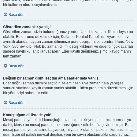
yöneticiler, moderatörler ve kendiniz tarafından görüntülenecektir. Böylece gizli
bir kullanıcı olarak sayılacaksınız.
Başa dön
Gösterilen zamanlar yanlış!
Gösterilen zaman, sizin bulunduğunuz yerden farklı bir zaman dilimindeyse bu
olabilir. Bu durumu düzeltmek için, Kullanıcı Kontrol Panelinizi ziyaret edin ve
ayrıntılı alandan uygun zaman diliminize göre değiştirin, ör. Londra, Paris, New
York, Sydney, gibi. Not: Bu zaman dilimi değişikliklerini ve diğer bir çok ayarları
sadece kayıtlı kullanıcılar yapabilir. Eğer kayıtlı değilseniz, şimdi kaydolmanın
tam zamanı.
Başa dön
Değişik bir zaman dilimi seçtim ama saatler hala yanlış!
Eğer doğru zaman dilimini seçtiğinize eminseniz ve zaman hala yanlışsa,
sunucu saatinde kayıtlı zaman yanlış olabilir. Lütfen problemin düzeltilmesi için
bir yöneticiyi haberdar edin.
Başa dön
Konuştuğum dil listede yok!
Mesaj panosu yöneticisi konuştuğunuz dili destekleyen paketi kurmamıştır, ya
da hiç kimse bu mesaj panosunu konuştuğunuz dile henüz çevirmemiştir. Bir
mesaj panosu yöneticisine başvurup, ihtiyacınız olan dil paketini kurmasını rica
edin. Eğer dil paketi mevcut değilse, yeni bir çeviri oluşturmakta özgürsünüz.