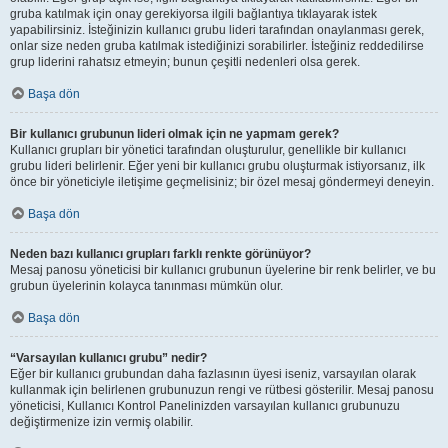
gruba katılmak için onay gerekiyorsa ilgili bağlantıya tıklayarak istek
yapabilirsiniz. İsteğinizin kullanıcı grubu lideri tarafından onaylanması gerek,
onlar size neden gruba katılmak istediğinizi sorabilirler. İsteğiniz reddedilirse
grup liderini rahatsız etmeyin; bunun çeşitli nedenleri olsa gerek.
Başa dön
Bir kullanıcı grubunun lideri olmak için ne yapmam gerek?
Kullanıcı grupları bir yönetici tarafından oluşturulur, genellikle bir kullanıcı
grubu lideri belirlenir. Eğer yeni bir kullanıcı grubu oluşturmak istiyorsanız, ilk
önce bir yöneticiyle iletişime geçmelisiniz; bir özel mesaj göndermeyi deneyin.
Başa dön
Neden bazı kullanıcı grupları farklı renkte görünüyor?
Mesaj panosu yöneticisi bir kullanıcı grubunun üyelerine bir renk belirler, ve bu
grubun üyelerinin kolayca tanınması mümkün olur.
Başa dön
“Varsayılan kullanıcı grubu” nedir?
Eğer bir kullanıcı grubundan daha fazlasının üyesi iseniz, varsayılan olarak
kullanmak için belirlenen grubunuzun rengi ve rütbesi gösterilir. Mesaj panosu
yöneticisi, Kullanıcı Kontrol Panelinizden varsayılan kullanıcı grubunuzu
değiştirmenize izin vermiş olabilir.