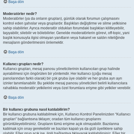
Başa dön
Moderatörler nedir?
Moderatörler (ya da onların grupları), günlük olarak forumun çalışmasını
kontrol eden şahıslar veya gruplardır. Başlıkları değiştirme ve silme yetkisine
sahip olabilirler. Ayrıca moderatör oldukları forumdaki başlıkları kilitleyebilir,
taşıyabilir, silebilir ve bölebilirler. Genelde moderatörlerin görevi, off-topic, yani
başlık konusuyla ilgisi olmayan yanıtların veya hakaret ve saldırı niteliğinde
mesajların gönderilmesini önlemektir.
Başa dön
Kullanıcı grupları nedir?
Kullanıcı grupları, mesaj panosu yöneticilerinin kullanıcıları grup halinde
ayırabilmesi için öngörülen bir yöntemdir. Her kullanıcı (çoğu mesaj
panolarından farklı olarak) bir çok gruba üye olabilir ve her gruba ayrı ayrı
izinler tanımlanabilir. Bu şekilde mesaj panosu yöneticileri belirli kullanıcılara
rahatlıkla moderatör yetkilerini veya özel forumlara erişme gibi yetkiler verebilir.
Başa dön
Bir kullanıcı grubuna nasıl katılabilirim?
Bir kullanıcı grubuna katılabilmek için, Kullanıcı Kontrol Panelinizden “Kullanıcı
grupları” bağlantısına tıklayın; oradan tüm kullanıcı gruplarını
görüntüleyebilirsiniz. Grupların tümü erişime açık olmayabilir. Bazılarına
katılmak için onay gerekebilir ve bazıları kapalı ya da gizli üyeliklere sahip
olabilir. Eğer grup açık ise, ilgili bağlantıya tıklayarak katılabilirsiniz. Eğer bir