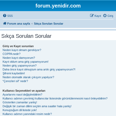
forum.yenidir.com
SSS
Kayıt
Giriş
Forum ana sayfa
Sıkça Sorulan Sorular
Sıkça Sorulan Sorular
Giriş ve Kayıt sorunları
Neden kayıt olmam gerekiyor?
COPPA nedir?
Neden kayıt olamıyorum?
Kayıt oldum ama giriş yapamıyorum!
Neden giriş yapamıyorum?
Daha önce kayıt olmuştum ama artık giriş yapamıyorum?!
Şifremi kaybettim!
Neden otomatik olarak çıkışım yapılıyor?
“Çerezleri sil” nedir?
Kullanıcı Seçenekleri ve ayarları
Ayarlarımı nasıl değiştirebilirim?
Kullanıcı adımın çevrimiçi kullanıcılar listesinde görüntülenmesini nasıl önleyebilirim?
Gösterilen zamanlar yanlış!
Değişik bir zaman dilimi seçtim ama saatler hala yanlış!
Konuştuğum dil listede yok!
Kullanıcı adımın yanındaki resim nedir?