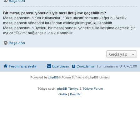
Başa dön
Bir mesaj panosu yöneticisiyle nasıl iletişime geçebilirim?
Mesaj panosunun tüm kullanıcıları, “Bize ulaşın” formunu (eğer bu özellik
mesaj panosu yöneticisi tarafından etkinleştirilmişse) kullanabilir.
Mesaj panosunun üyeleri, bir mesaj panosu yöneticisi ile iletişime geçmek için
ayrıca “Takım” bağlantısını da kullanabilir.
Başa dön
Geçiş yap
Forum ana sayfa
Bize ulaşın
Çerezleri sil
Tüm zamanlar
UTC+03:00
Powered by
phpBB
® Forum Software © phpBB Limited
Türkçe çeviri:
phpBB Türkiye
&
Türkiye Forum
Gizlilik
|
Koşullar