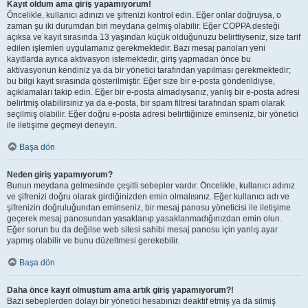
Kayıt oldum ama giriş yapamıyorum!
Öncelikle, kullanıcı adınızı ve şifrenizi kontrol edin. Eğer onlar doğruysa, o
zaman şu iki durumdan biri meydana gelmiş olabilir. Eğer COPPA desteği
açıksa ve kayıt sırasında 13 yaşından küçük olduğunuzu belirttiyseniz, size tarif
edilen işlemleri uygulamanız gerekmektedir. Bazı mesaj panoları yeni
kayıtlarda ayrıca aktivasyon istemektedir, giriş yapmadan önce bu
aktivasyonun kendiniz ya da bir yönetici tarafından yapılması gerekmektedir;
bu bilgi kayıt sırasında gösterilmiştir. Eğer size bir e-posta gönderildiyse,
açıklamaları takip edin. Eğer bir e-posta almadıysanız, yanlış bir e-posta adresi
belirtmiş olabilirsiniz ya da e-posta, bir spam filtresi tarafından spam olarak
seçilmiş olabilir. Eğer doğru e-posta adresi belirttiğinize eminseniz, bir yönetici
ile iletişime geçmeyi deneyin.
Başa dön
Neden giriş yapamıyorum?
Bunun meydana gelmesinde çeşitli sebepler vardır. Öncelikle, kullanıcı adınız
ve şifrenizi doğru olarak girdiğinizden emin olmalısınız. Eğer kullanıcı adı ve
şifrenizin doğruluğundan eminseniz, bir mesaj panosu yöneticisi ile iletişime
geçerek mesaj panosundan yasaklanıp yasaklanmadığınızdan emin olun.
Eğer sorun bu da değilse web sitesi sahibi mesaj panosu için yanlış ayar
yapmış olabilir ve bunu düzeltmesi gerekebilir.
Başa dön
Daha önce kayıt olmuştum ama artık giriş yapamıyorum?!
Bazı sebeplerden dolayı bir yönetici hesabınızı deaktif etmiş ya da silmiş