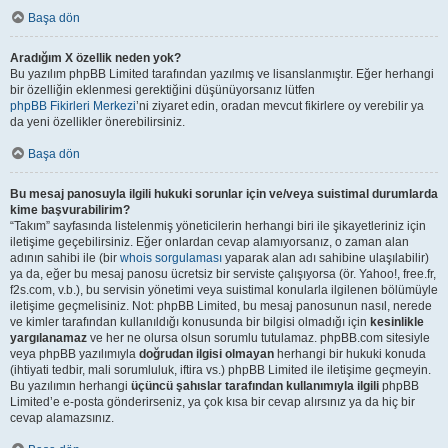
Başa dön
Aradığım X özellik neden yok?
Bu yazılım phpBB Limited tarafından yazılmış ve lisanslanmıştır. Eğer herhangi
bir özelliğin eklenmesi gerektiğini düşünüyorsanız lütfen
phpBB Fikirleri Merkezi
’ni ziyaret edin, oradan mevcut fikirlere oy verebilir ya
da yeni özellikler önerebilirsiniz.
Başa dön
Bu mesaj panosuyla ilgili hukuki sorunlar için ve/veya suistimal durumlarda
kime başvurabilirim?
“Takım” sayfasında listelenmiş yöneticilerin herhangi biri ile şikayetleriniz için
iletişime geçebilirsiniz. Eğer onlardan cevap alamıyorsanız, o zaman alan
adının sahibi ile (bir
whois sorgulaması
yaparak alan adı sahibine ulaşılabilir)
ya da, eğer bu mesaj panosu ücretsiz bir serviste çalışıyorsa (ör. Yahoo!, free.fr,
f2s.com, v.b.), bu servisin yönetimi veya suistimal konularla ilgilenen bölümüyle
iletişime geçmelisiniz. Not: phpBB Limited, bu mesaj panosunun nasıl, nerede
ve kimler tarafından kullanıldığı konusunda bir bilgisi olmadığı için
kesinlikle
yargılanamaz
ve her ne olursa olsun sorumlu tutulamaz. phpBB.com sitesiyle
veya phpBB yazılımıyla
doğrudan ilgisi olmayan
herhangi bir hukuki konuda
(ihtiyati tedbir, mali sorumluluk, iftira vs.) phpBB Limited ile iletişime geçmeyin.
Bu yazılımın herhangi
üçüncü şahıslar tarafından kullanımıyla ilgili
phpBB
Limited’e e-posta gönderirseniz, ya çok kısa bir cevap alırsınız ya da hiç bir
cevap alamazsınız.