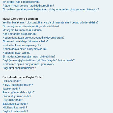
Bir avatarı nasıl gösterebilirim?
Rütbem nedir ve onu nasıl değiştirebilirim?
Bir kullanıcıya ait e-posta bağlantısını tıklayınca neden giriş yapmam isteniyor?
Mesaj Gönderme Sorunları
Yeni bir başlık nasıl oluşturabilirim ya da bir mesaja nasıl cevap gönderebilirim?
Bir mesajı nasıl düzenleyebilir ya da silebilirim?
Mesajıma bir imza nasıl eklerim?
Nasıl bir anket oluştururum?
Neden daha fazla anket seçeneği ekleyemiyorum?
Bir anketi nasıl değiştirir veya silerim?
Neden bir foruma erişimim yok?
Neden dosya ekleri ekleyemiyorum?
Neden bir uyarı aldım?
Bir moderatöre mesajları nasıl bildirebilirim?
Başlığa mesaj gönderilirken görülen “Kaydet” butonu nedir?
Neden mesajımın onaylanması gerekiyor?
Başlığımı nasıl darbelerim?
Biçimlendirme ve Başlık Tipleri
BBCode nedir?
HTML kullanabilir miyim?
İfadeler nedir?
Resim gönderebilir miyim?
Global duyurular nedir?
Duyurular nedir?
Sabit başlıklar nedir?
Kilitli başlıklar nedir?
Başlık ikonları nedir?