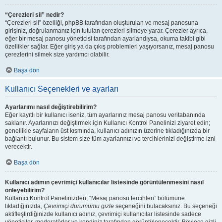
“Çerezleri sil” nedir?
“Çerezleri sil” özelliği, phpBB tarafından oluşturulan ve mesaj panosuna
girişiniz, doğrulanmanız için tutulan çerezleri silmeye yarar. Çerezler ayrıca,
eğer bir mesaj panosu yöneticisi tarafından ayarlandıysa, okuma takibi gibi
özellikler sağlar. Eğer giriş ya da çıkış problemleri yaşıyorsanız, mesaj panosu
çerezlerini silmek size yardımcı olabilir.
Başa dön
Kullanıcı Seçenekleri ve ayarları
Ayarlarımı nasıl değiştirebilirim?
Eğer kayıtlı bir kullanıcı iseniz, tüm ayarlarınız mesaj panosu veritabanında
saklanır. Ayarlarınızı değiştirmek için Kullanıcı Kontrol Panelinizi ziyaret edin;
genellikle sayfaların üst kısmında, kullanıcı adınızın üzerine tıkladığınızda bir
bağlantı bulunur. Bu sistem size tüm ayarlarınızı ve tercihlerinizi değiştirme izni
verecektir.
Başa dön
Kullanıcı adımın çevrimiçi kullanıcılar listesinde görüntülenmesini nasıl
önleyebilirim?
Kullanıcı Kontrol Panelinizden, “Mesaj panosu tercihleri” bölümüne
tıkladığınızda,
Çevrimiçi durumumu gizle
seçeneğini bulacaksınız. Bu seçeneği
aktifleştirdiğinizde kullanıcı adınız, çevrimiçi kullanıcılar listesinde sadece