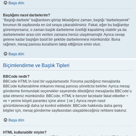
Başa dön
Başlığımı nasıl darbelerim?
“Başlığı darbele” bağlantısını görüp tıkladığınız zaman, başlığı “darbeleyerek”
forumun ilk sayfasında en üst sıraya çıkarabilirsiniz. Fakat, eğer bu bağlantıyı
göremiyorsanız, o zaman başlık darbeleme özelliği kapatılmış olabilir ya da
darbelemeler arası izin verilen zamana henüz ulaşılmamıştır. Ayrıca cevap
gelene kadar başlığın basit bir şekilde darbelenmesi mümkündür. Buna
rağmen, mesaj panosu kurallarını takip ettiğinize emin olun.
Başa dön
Biçimlendirme ve Başlık Tipleri
BBCode nedir?
BBCode HTML’in özel bir uygulamasıdır. Foruma yazdığınız mesajlarda
BBCode kullanabilme imkanını mesaj panosu yöneticisi belirler. Ayrıca mesaj
gönderme formundaki seçenekler sayesinde dilediğiniz mesajlarda BBCode’u
iptal etmeniz mümkündür. BBCode, HTML’e benzer tarzdadır fakat etiketler <
ve > yerine köşeli parantez içine alınır: [ ve ]. Ayrıca neyin nasıl
görüntüleneceği daha iyi kontrol edilebilir. BBCode hakkında daha geniş
bilgiler için, mesaj gönderme sayfasından ulaşabileceğiniz rehbere bakınız.
Başa dön
HTML kullanabilir miyim?