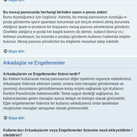
Başa dön
Bu mesaj panosunda herhangi birinden spam e-posta aldım!
Bunu duyduğumuz için üzgünüz. Aslında, bu mesaj panosunun sunduğu e-
posta gönderme işlevi spamdan korunmak için birçok önlemi almış durumda.
Aldığınız spam e-postanın bir kopyasını mesaj panosu yöneticisine gönderin.
Özellikle aldığınız e-posta’nın başlık kısmını (to (kime), subject (konu) vs.)
iletmeyi unutmayın, bu kısımda e-postayı gönderen kullanıcı hakkında bilgiler
bulunur. Mesaj panosu yöneticileri bu bilgilerle meseleyi takip edebilir.
Başa dön
Arkadaşlar ve Engellenenler
Arkadaşlarım ve Engellenenler listesi nedir?
Bu listeleri kullanarak mesaj panosunun diğer üyelerini organize edebilirsiniz.
Arkadaşlar listenize eklenen üyeler, onlara özel mesajlar göndermeye ve
çevrimiçi durumlarını görüntülemeye kolay erişim sağlamak için Kullanıcı
Kontrol Panelinizde listelenecektir. Tema uygun desteği sağlıyorsa, bu
kullanıcılardan gelen mesajlar ayrıca detaylı ve belirgin olarak görünebilir.
Eğer engellenenler listenize bir kullanıcı eklediyseniz onlar tarafından
oluşturulan mesajlar varsayılan olarak gizlenecektir.
Başa dön
Kullanıcıları Arkadaşlarım veya Engellenenler listesine nasıl ekleyebilirim /
silebilirim?